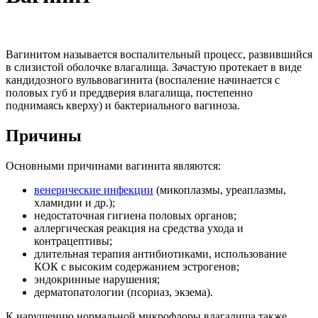
Вагинитом называется воспалительный процесс, развившийся
в слизистой оболочке влагалища. Зачастую протекает в виде
кандидозного вульвовагинита (воспаление начинается с
половых губ и преддверия влагалища, постепенно
поднимаясь кверху) и бактериального вагиноза.
Причины
Основными причинами вагинита являются:
венерические инфекции
(микоплазмы, уреаплазмы,
хламидии и др.);
недостаточная гигиена половых органов;
аллергическая реакция на средства ухода и
контрацептивы;
длительная терапия антибиотиками, использование
КОК с высоким содержанием эстрогенов;
эндокринные нарушения;
дерматопатологии (псориаз, экзема).
К нарушению нормальной микрофлоры влагалища также