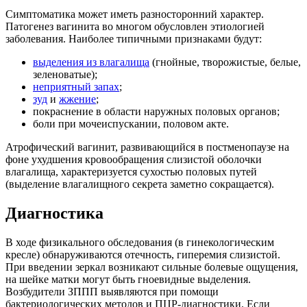
Симптоматика может иметь разносторонний характер.
Патогенез вагинита во многом обусловлен этиологией
заболевания. Наиболее типичными признаками будут:
выделения из влагалища
(гнойные, творожистые, белые,
зеленоватые);
неприятный запах
;
зуд
и
жжение
;
покраснение в области наружных половых органов;
боли при мочеиспускании, половом акте.
Атрофический вагинит, развивающийся в постменопаузе на
фоне ухудшения кровообращения слизистой оболочки
влагалища, характеризуется сухостью половых путей
(выделение влагалищного секрета заметно сокращается).
Диагностика
В ходе физикального обследования (в гинекологическим
кресле) обнаруживаются отечность, гиперемия слизистой.
При введении зеркал возникают сильные болевые ощущения,
на шейке матки могут быть гноевидные выделения.
Возбудители ЗППП выявляются при помощи
бактериологических методов и ПЦР-диагностики. Если