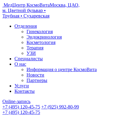
МедЦентр КосмоВита
Москва, ЦАО,
м. Цветной бульвар •
Трубная • Сухаревская
Отделения
Гинекология
Эндокринология
Косметология
Терапия
УЗИ
Специалисты
О нас
Информация о центре КосмоВита
Новости
Партнеры
Услуги
Контакты
Online-запись
+7 (495) 120-45-75
+7 (925) 992-80-99
+7 (495) 120-45-75