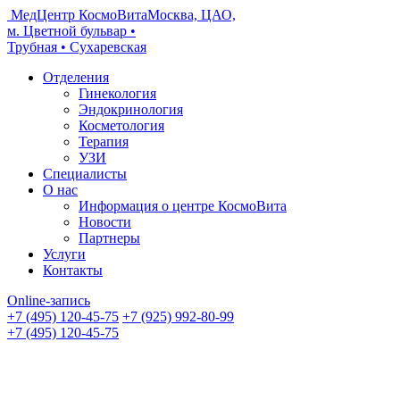
МедЦентр КосмоВита
Москва, ЦАО,
м. Цветной бульвар •
Трубная • Сухаревская
Отделения
Гинекология
Эндокринология
Косметология
Терапия
УЗИ
Специалисты
О нас
Информация о центре КосмоВита
Новости
Партнеры
Услуги
Контакты
Online-запись
+7 (495) 120-45-75
+7 (925) 992-80-99
+7 (495) 120-45-75