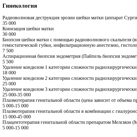
Гинекология
Радиоволновая деструкция эрозии шейки матки (аппарат Сургит
35 000
Конизация шейки матки
30 000
Биопсия шейки матки с помощью радиоволнового скальпеля (в
гемостатической губки, инфильтрационную анестезию, гистоло
7 500
Аспирационная биопсия эндометрия (Пайпель биопсия эндоме
5 500
Удаление кондилом 1 категории сложности радиохирургическ
18 000
Удаление кондилом 2 категории сложности радиохирургическ
25 000
Удаление кондилом 3 категории сложности радиохирургическ
25 000-35 000
Плазмотерапия генитальной области (цена зависит от объема п
5 000-15 000
Плазмотерапия генитальной области в комбинации с гиалурон
15 000-45 000
Плацентотерапия генитальной области препаратом Мелсмон (Me
5 000-15 000