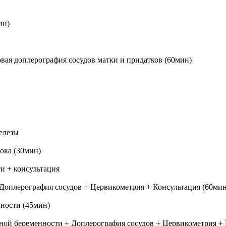
ин)
овая доплерография сосудов матки и придатков (60мин)
елезы
ока (30мин)
ти + консультация
 + Доплерография сосудов + Цервикометрия + Консультация (60мин
нности (45мин)
ной беременности + Доплерография сосудов + Цервикометрия + 