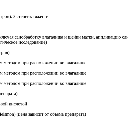
рон): 3 степень тяжести
ключая санобработку влагалища и шейки матки, аппликацию сл
гическое исследование)
трия)
им методом при расположении во влагалище
им методом при расположении во влагалище
им методом при расположении во влагалище
репарата)
овой кислотой
lsmon) (цена зависит от объема препарата)